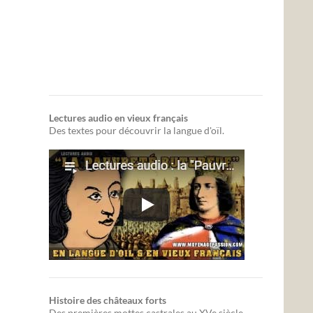
Lectures audio en vieux français
Des textes pour découvrir la langue d'oïl.
Histoire des châteaux forts
Des premières mottes castrales au XVe siècle