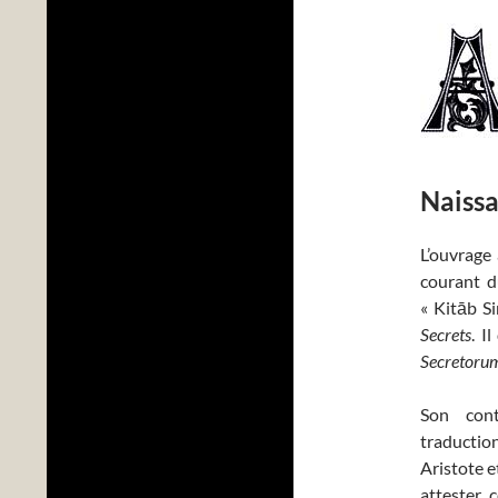
Naissa
L’ouvrage
courant du
« Kitāb Si
Secrets
. I
Secretoru
Son con
traductio
Aristote e
attester 