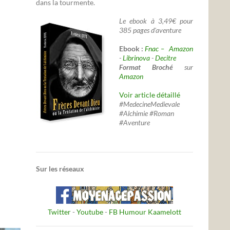
dans la tourmente.
Le ebook à 3,49€ pour
385 pages d'aventure
Ebook :
Fnac –
Amazon
-
Librinova
-
Decitre
Format Broché
sur
Amazon
Voir article détaillé
#MedecineMedievale
#Alchimie #Roman
#Aventure
Sur les réseaux
Twitter
-
Youtube
-
FB Humour Kaamelott