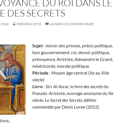
VOYANCE DU ROI DANS LE
RE DES SECRETS
T 2024
FRÉDÉRIC EFFE
LAISSER UN COMMENTAIRE
Sujet
: miroir des princes, précis politique,
bon gouvernement, roi, devoir politique,
prévoyance, Aristote, Alexandre le Grand,
miséricorde, morale politique.
Période
: Moyen âge central (Xe au XVe
siècle)
Livre
:
Sirr Al-Asrar, le livre des secrets
du
Pseudo-Aristote, ouvrage anonyme du Xe
siècle.
Le Secret des Secrets, édition
commentée
par Denis Loree (2012).
tous,