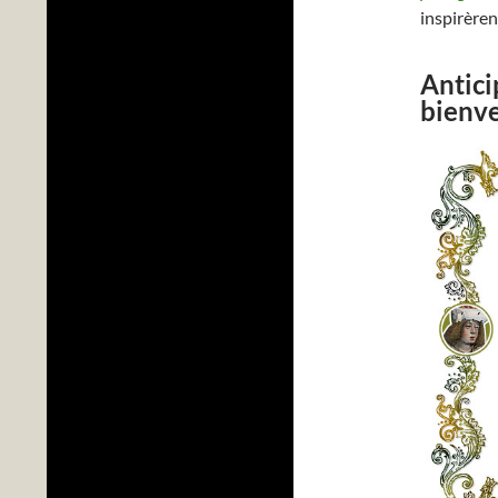
inspirèren
Antici
bienve