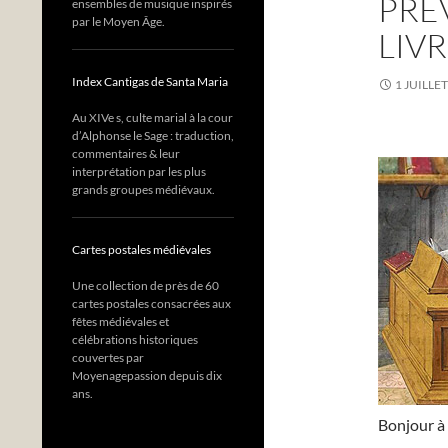
PRÉ
ensembles de musique inspirés
par le Moyen Âge.
LIV
Index Cantigas de Santa Maria
1 JUILLE
Au XIVe s, culte marial à la cour
d’Alphonse le Sage : traduction,
commentaires & leur
interprétation par les plus
grands groupes médiévaux.
Cartes postales médiévales
Une collection de près de 60
cartes postales consacrées aux
fêtes médiévales et
célébrations historiques
couvertes par
Moyenagepassion depuis dix
ans.
Bonjour à 