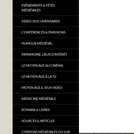
EVÈNEMENTS & FÊTES
MÉDIÉVALES
VIDÉO-DOCUMENTAIRES
CONFÉRENCES & ÉMISSIONS
HUMOUR MÉDIÉVAL
PATRIMOINE, LIEUX D’INTÉRÊT
LE MOYEN ÂGE AU CINÉMA
LE MOYEN ÂGE À LA TV
MOYEN ÂGE & JEUX VIDÉO
MÉDECINE MÉDIÉVALE
ROMANS & LIVRES
SOURCES & ARTICLES
CITATIONS MÉDIÉVALES OU SUR