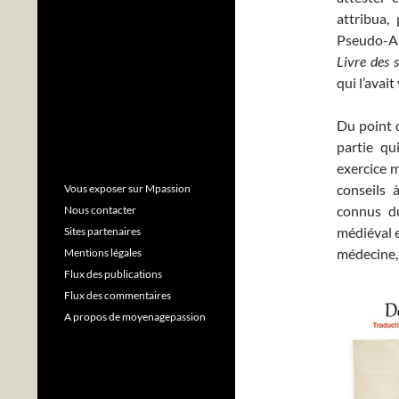
attribua,
Pseudo-Ar
Livre des s
qui l’avait
Du point 
partie qu
exercice m
conseils 
Vous exposer sur Mpassion
connus du
Nous contacter
médiéval e
Sites partenaires
médecine, 
Mentions légales
Flux des publications
Flux des commentaires
A propos de moyenagepassion