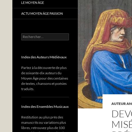
LE MOYEN ÂGE
ACTU MOYEN ÂGE PASSION
Rechercher :
Index des Auteurs Médiévaux
Partez à la découverte de plus
de soixante-dix auteurs du
Moyen Âge pour des centaines
de textes, chansons et poésies
traduits.
AUTEUR A
Index des Ensembles Musicaux
DEVO
Restitution au plus près des
MIS
manuscrits ou variations plus
libres, retrouvez plus de 100