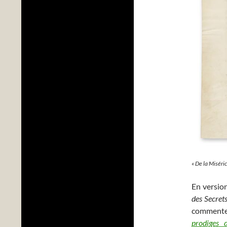
«
De la Miséri
En versio
des Secret
commente
prodiges 