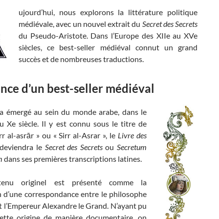
ujourd’hui, nous explorons la littérature politique
médiévale, avec un nouvel extrait du
Secret des Secrets
du Pseudo-Aristote. Dans l’Europe des XIIe au XVe
siècles, ce best-seller médiéval connut un grand
succès et de nombreuses traductions.
nce d’un best-seller médiéval
 a émergé au sein du monde arabe, dans le
 Xe siècle. Il y est connu sous le titre de
rr al-asrār » ou « Sirr al-Asrar », le
Livre des
l deviendra le
Secret des Secrets
ou
Secretum
m
dans ses premières transcriptions latines.
tenu originel est présenté comme la
n d’une correspondance entre le philosophe
t l’Empereur Alexandre le Grand. N’ayant pu
cette origine de manière documentaire, on