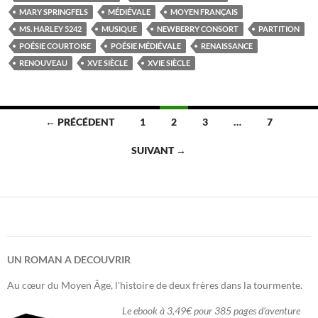
du
MARY SPRINGFELS
MÉDIÉVALE
MOYEN FRANÇAIS
Manuscrit
MS. HARLEY 5242
MUSIQUE
NEWBERRY CONSORT
PARTITION
de
POÉSIE COURTOISE
POÉSIE MÉDIÉVALE
RENAISSANCE
Bayeux
RENOUVEAU
XVE SIÈCLE
XVIE SIÈCLE
Navigation
← PRÉCÉDENT
1
2
3
…
7
des
SUIVANT →
articles
UN ROMAN A DECOUVRIR
Au cœur du Moyen Âge, l'histoire de deux frères dans la tourmente.
Le ebook à 3,49€ pour 385 pages d'aventure