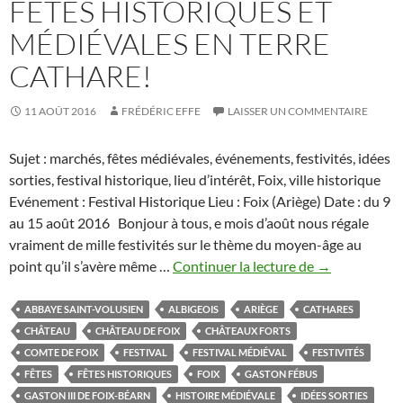
FÊTES HISTORIQUES ET
MÉDIÉVALES EN TERRE
CATHARE!
11 AOÛT 2016
FRÉDÉRIC EFFE
LAISSER UN COMMENTAIRE
Sujet : marchés, fêtes médiévales, événements, festivités, idées
sorties, festival historique, lieu d’intérêt, Foix, ville historique
Evénement : Festival Historique Lieu : Foix (Ariège) Date : du 9
au 15 août 2016 Bonjour à tous, e mois d’août nous régale
vraiment de mille festivités sur le thème du moyen-âge au
Foix
point qu’il s’avère même …
Continuer la lecture de
→
:
cinq
ABBAYE SAINT-VOLUSIEN
ALBIGEOIS
ARIÈGE
CATHARES
jours
CHÂTEAU
CHÂTEAU DE FOIX
CHÂTEAUX FORTS
de
COMTE DE FOIX
FESTIVAL
FESTIVAL MÉDIÉVAL
FESTIVITÉS
fêtes
FÊTES
FÊTES HISTORIQUES
FOIX
GASTON FÉBUS
historiques
GASTON III DE FOIX-BÉARN
HISTOIRE MÉDIÉVALE
IDÉES SORTIES