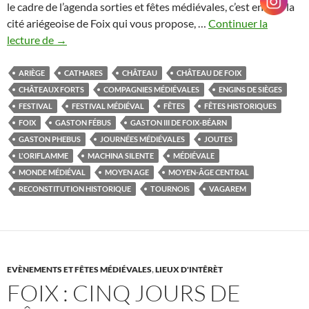
le cadre de l’agenda sorties et fêtes médiévales, c’est encore la
cité ariégeoise de Foix qui vous propose, …
Continuer la
Agenda
lecture de
→
et
sorties
ARIÈGE
CATHARES
CHÂTEAU
CHÂTEAU DE FOIX
week
CHÂTEAUX FORTS
COMPAGNIES MÉDIÉVALES
ENGINS DE SIÈGES
end
FESTIVAL
FESTIVAL MÉDIÉVAL
FÊTES
FÊTES HISTORIQUES
:
FOIX
GASTON FÉBUS
GASTON III DE FOIX-BÉARN
les
GASTON PHEBUS
JOURNÉES MÉDIÉVALES
JOUTES
journées
L'ORIFLAMME
MACHINA SILENTE
MÉDIÉVALE
médiévales
MONDE MÉDIÉVAL
MOYEN AGE
MOYEN-ÂGE CENTRAL
du
RECONSTITUTION HISTORIQUE
TOURNOIS
VAGAREM
château
de
Foix
EVÈNEMENTS ET FÊTES MÉDIÉVALES
,
LIEUX D'INTÊRÈT
FOIX : CINQ JOURS DE