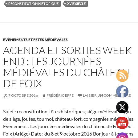
fêter
RECONSTITUTION HISTORIQUE
XVIE SIÈCLE
le
printemps
en
Ariège
EVÈNEMENTS ET FÊTES MÉDIÉVALES
AGENDA ET SORTIES WEEK
END : LES JOURNÉES
MÉDIÉVALES DU CHÂTEAU
DE FOIX
7 OCTOBRE 2016
FRÉDÉRIC EFFE
LAISSER UN COMMENTAIRE
Sujet : reconstitution, fêtes historiques, siège médiéval, engin
de siège, joutes, tournoi, château-fort, compagnies médiévales.
Evénement : Les journées médiévales du château de Foix Lieu :
Foix (Ariège) Date : du 8 et 9 octobre 2016 Bonjour à tous, ans