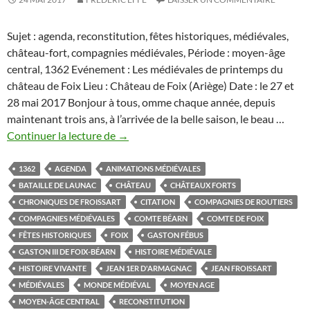
Sujet : agenda, reconstitution, fêtes historiques, médiévales,
château-fort, compagnies médiévales, Période : moyen-âge
central, 1362 Evénement : Les médiévales de printemps du
château de Foix Lieu : Château de Foix (Ariège) Date : le 27 et
28 mai 2017 Bonjour à tous, omme chaque année, depuis
maintenant trois ans, à l’arrivée de la belle saison, le beau …
Le
Continuer la lecture de
→
château
de
1362
AGENDA
ANIMATIONS MÉDIÉVALES
Foix
BATAILLE DE LAUNAC
CHÂTEAU
CHÂTEAUX FORTS
part
CHRONIQUES DE FROISSART
CITATION
COMPAGNIES DE ROUTIERS
en
COMPAGNIES MÉDIÉVALES
COMTE BÉARN
COMTE DE FOIX
campagne:
FÊTES HISTORIQUES
FOIX
GASTON FÉBUS
des
GASTON III DE FOIX-BÉARN
HISTOIRE MÉDIÉVALE
médiévales
HISTOIRE VIVANTE
JEAN 1ER D'ARMAGNAC
JEAN FROISSART
effervescentes
MÉDIÉVALES
MONDE MÉDIÉVAL
MOYEN AGE
pour
MOYEN-ÂGE CENTRAL
RECONSTITUTION