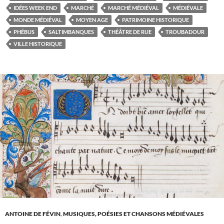
et
IDÉES WEEK END
MARCHÉ
MARCHÉ MÉDIÉVAL
MÉDIÉVALE
médiévales
MONDE MÉDIÉVAL
MOYEN AGE
PATRIMOINE HISTORIQUE
en
PHÉBUS
SALTIMBANQUES
THÉÂTRE DE RUE
TROUBADOUR
terre
VILLE HISTORIQUE
cathare!
ANTOINE DE FÉVIN
,
MUSIQUES, POÉSIES ET CHANSONS MÉDIÉVALES