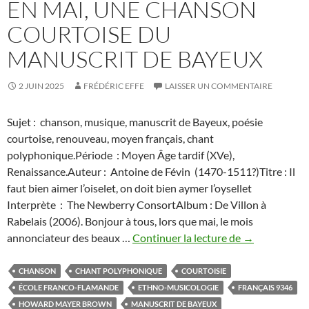
EN MAI, UNE CHANSON
COURTOISE DU
MANUSCRIT DE BAYEUX
2 JUIN 2025
FRÉDÉRIC EFFE
LAISSER UN COMMENTAIRE
Sujet : chanson, musique, manuscrit de Bayeux, poésie
courtoise, renouveau, moyen français, chant
polyphonique.Période : Moyen Âge tardif (XVe),
Renaissance.Auteur : Antoine de Févin (1470-1511?)Titre : Il
faut bien aimer l’oiselet, on doit bien aymer l’oysellet
Interprète : The Newberry ConsortAlbum : De Villon à
Rabelais (2006). Bonjour à tous, lors que mai, le mois
En
annonciateur des beaux …
Continuer la lecture de
→
mai,
une
CHANSON
CHANT POLYPHONIQUE
COURTOISIE
chanson
ÉCOLE FRANCO-FLAMANDE
ETHNO-MUSICOLOGIE
FRANÇAIS 9346
courtoise
HOWARD MAYER BROWN
MANUSCRIT DE BAYEUX