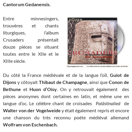
Cantorum Gedanensis.
Entre minnesingers,
trouvères et chants
liturgiques, l’album
Crusaders présentait
douze pièces se situant
toutes entre le XIIe et le
XIIIe siècle.
Du côté la France médiévale et de la langue l’oïl,
Guiot de
Dijons
y côtoyait
Thibaut de Champagne
, ainsi que
Conon de
Bethune
et
Huon d’Oisy
. On y retrouvait également des
pièces anonymes dont certaines en latin, et même une en
langue d’oc. Le célèbre chant de croisades
Palästinalied
de
Walter von der Vogelweide
y était également repris et encore
une chanson du très reconnu poète médiéval allemand
Wolfram von Eschenbach.