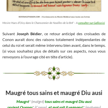
Mesire Hues d’Oisy dans le Chansonnier de Noailles de la BnF – A
consulter sur Gallica ici
Suivant
Joseph Bédier
, ce retour anticipé des croisades de
Conon aurait donc des raisons totalement indépendantes de
celui du roi et serait même intervenu bien avant, dans le temps.
(si vous souhaitez plus de détails sur ces aspects, nous vous
renvoyons à l’ouvrage cité en tête d’article).
Maugré tous sains et maugré Diu ausi
Maugré
* (malgré)
tous sains et maugré Diu ausi
revient Quenes
* (Conon)
, et mal soit il vegnans!
* (malvenu)