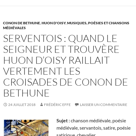
CONON DE BETHUNE
,
HUON D'OISY
,
MUSIQUES, POÉSIES ET CHANSONS
MÉDIÉVALES
SERVENTOIS : QUAND LE
SEIGNEUR ET TROUVÈRE
HUON D’OISY RAILLAIT
VERTEMENT LES
CROISADES DE CONON DE
BETHUNE
24 JUILLET 2018
FRÉDÉRIC EFFE
LAISSER UN COMMENTAIRE
Sujet :
chanson médiévale, poésie
médiévale, servantois, satire, poésie
satirique, chevalier,