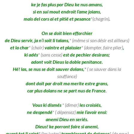
ke je fas plus por Dieu ke nus amans,
si en sui mout endroit l’ame joians,
mais del cors ai et pitié et pesance
*(chagrin)
.
On se doit bien efforchier
de Dieu servir, ja n’i soit li talans,
* (même si son désir est ailleurs)
et la char
* (chair)
vaintre et plaissier
* (dompter, faire plier)
,
ki adés
* (sans cesse)
est de pechier desirans;
adont voit Dieus la doble penitance.
Hé! las, se nus se doit sauver dolans,
*
( se sauver dans la
souffance)
dont doit par droit ma merite estre grans,
car plus dolans ne se part nus de France.
Vous ki dismés
*
(dîmer)
les croisiés,
ne despendé
* ( dépensez)
mie l’avoir ensi:
anemi Dieu en seriés.
Dieus! ke porront faire si anemi,
quant tot li saint
*
(les justes)
trambleront de dotance
* (de peur)