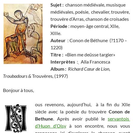
Sujet :
chanson médiévale, musisque
médiévales, poésie, chevalier, trouvère,
trouvère d’Arras, chanson de croisades
Période
: moyen-âge central, XIIe,
XIIIe.
Auteur
: Conon de Béthune (?1170 –
1220)
Titre :
«Bien me deüsse targier»
Interprètes
:
Alla Francesca
Album :
Richard Cœur de Lion,
Troubadours &
Trouvères
,
(1997)
Bonjour à tous,
ous revenons, aujourd’hui, à la fin du XIIe
siècle avec la poésie du trouvère
Conon de
Bethune
. Après avoir publié le
servantois
d’Huon d’Oisy
à son encontre, nous vous
proposons ici d’explorer la chanson ayant