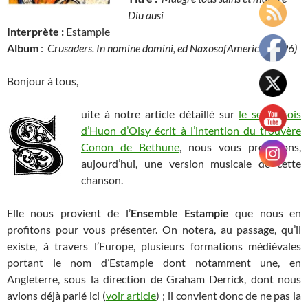
Diu ausi
Interprète :
Estampie
Album
:
Crusaders. In nomine domini, ed NaxosofAmerica (1996)
Bonjour à tous,
uite à notre article détaillé sur
le serventois
d’Huon d’Oisy écrit à l’intention du trouvère
Conon de Bethune
, nous vous proposons,
aujourd’hui, une version musicale de cette
chanson.
Elle nous provient de l’
Ensemble Estampie
que nous en
profitons pour vous présenter.
On notera, au passage, qu’il
existe, à travers l’Europe, plusieurs formations médiévales
portant le nom d’Estampie dont notamment une, en
Angleterre, sous la direction de Graham Derrick, dont nous
avions déjà parlé ici (
voir article
) ; il convient donc de ne pas la