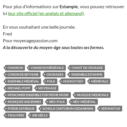
Pour plus d’informations sur
Estampie
, vous pouvez retrouver
ici
leur site officiel (en anglais et allemand)
.
En vous souhaitant une belle journée.
Fred
Pour moyenagepassion.com
A la découverte du moyen-âge sous toutes ses formes.
CHANSON
CHANSON MÉDIÉVALE
CHANT DE CROISADE
CONON DE BETHUNE
CROISADES
ENSEMBLE ESTAMPIE
ENSEMBLE MÉDIÉVAL
FOLK
HUON D'OISY
MÉDIÉVALE
MICHAEL POPP
MOYEN AGE
MÜNCHNER ENSEMBLE FÜR FRÜHE MUSIK
MUSIQUE MEDIEVALE
MUSIQUES ANCIENNES
NÉO-FOLK
NÉO-MÉDIÉVAL
POÉSIE SATIRIQUE
SCHOLA CANTORUM GEDANENSIS
SERVANTOIS
TROUVÈRE
XIIE SIÈCLE