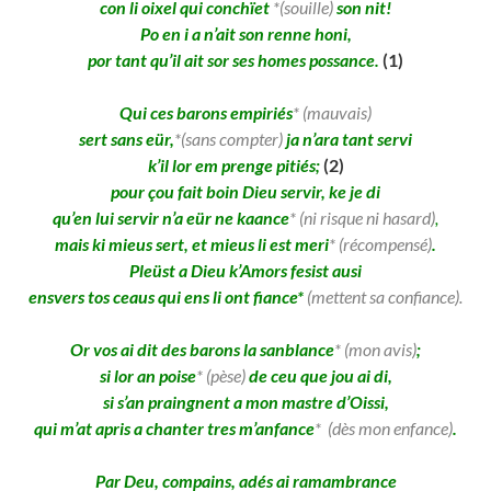
con li oixel qui conchïet
*(souille)
son nit!
Po en i a n’ait son renne honi,
por tant qu’il ait sor ses homes possance.
(1)
Qui ces barons empiriés
* (mauvais)
sert sans eür,
*(sans compter)
ja n’ara tant servi
k’il lor em prenge pitiés;
(2)
pour çou fait boin Dieu servir, ke je di
qu’en lui servir n’a eür ne kaance
* (ni risque ni hasard)
,
mais ki mieus sert, et mieus li est meri
* (récompensé)
.
Pleüst a Dieu k’Amors fesist ausi
ensvers tos ceaus qui ens li ont fiance*
(mettent sa confiance).
Or vos ai dit des barons la sanblance
* (mon avis)
;
si lor an poise
* (pèse)
de ceu que jou ai di,
si s’an praingnent a mon mastre d’Oissi,
qui m’at apris a chanter tres m’anfance
*
(dès mon
enfance)
.
Par Deu, compains, adés ai ramambrance