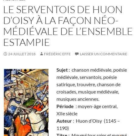
LE SERVENTOIS DE HUON
D’OISY À LA FAÇON NÉO-
MÉDIÉVALE DE L’ENSEMBLE
ESTAMPIE
24 JUILLET 2018
FRÉDÉRIC EFFE
LAISSER UN COMMENTAIRE
Sujet :
chanson médiévale, poésie
médiévale, servantois, poésie
satirique, trouvère, chanson de
croisades, musique médiévale,
musiques anciennes.
Période
: moyen-âge central,
XIIe siècle
Auteur
: Huon d’Oisy (1145 –
1190)
Titre :
Maugré tous sains et maugré