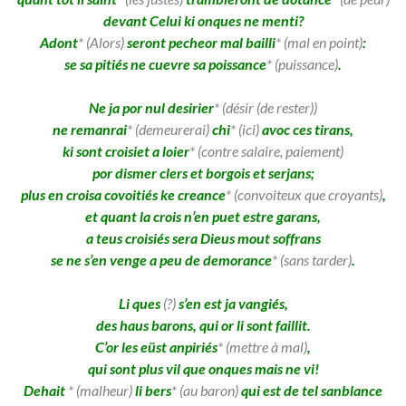
devant Celui ki onques ne menti?
Adont
* (
A
lors)
seront pecheor mal bailli
*
(mal en point)
:
se sa pitiés ne cuevre sa poissance
* (puissance)
.
Ne ja por nul desirier
* (désir (de rester))
ne remanrai
* (demeurerai)
chi
* (ici)
avoc ces tirans,
ki sont croisiet a loier
* (contre salaire, paiement)
por dismer
clers et borgois et serjans;
plus en croisa covoitiés ke creance
* (convoiteux que croyants)
,
et quant la crois n’en puet estre garans,
a teus croisiés sera Dieus mout soffrans
se ne s’en venge a peu de demorance
*
(sans tarder
)
.
Li ques
(
?)
s’en est ja vangiés,
des haus barons, qui or li sont faillit.
C’or les eüst anpiriés
* (mettre à mal)
,
qui sont plus vil que onques mais ne vi!
Dehait
* (malheur)
li bers
* (au baron)
qui est de tel sanblance