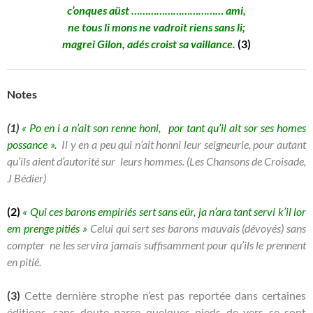
c’onques aüst …………………………… ami,
ne tous li mons ne vadroit riens sans li;
magrei Gilon, adés croist sa vaillance.
(3)
Notes
(1)
« Po en i a n’ait son renne honi,
por tant qu’il ait sor ses homes
possance ».
Il y en a peu qui n’ait honni leur seigneurie,
pour autant
qu’ils aient d’autorité sur leurs hommes. (Les Chansons de Croisade,
J Bédier)
(2)
« Qui ces barons empiriés
sert sans eür,
ja n’ara tant servi
k’il lor
em prenge pitiés »
Celui qui sert ses barons mauvais (dévoyés) sans
compter ne les servira jamais suffisamment pour qu’ils le prennent
en pitié.
(3)
Cette dernière strophe n’est pas reportée dans certaines
éditions, sans doute parce quelques pieds de vers se sont