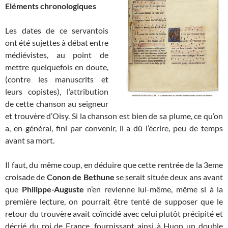
Eléments chronologiques
Les dates de ce servantois
ont été sujettes à débat entre
médiévistes, au point de
mettre quelquefois en doute,
(contre les manuscrits et
leurs copistes), l’attribution
de cette chanson au seigneur
et trouvère d’Oisy. Si la chanson est bien de sa plume, ce qu’on
a, en général, fini par convenir, il a dû l’écrire, peu de temps
avant sa mort.
Il faut, du même coup, en déduire que cette rentrée de la 3eme
croisade de
Conon de Bethune
se serait située deux ans avant
que
Philippe-Auguste
n’en revienne lui-même, même si à la
première lecture, on pourrait être tenté de supposer que le
retour du trouvère avait coïncidé avec celui plutôt précipité et
décrié du roi de France, fournissant ainsi à Huon un double