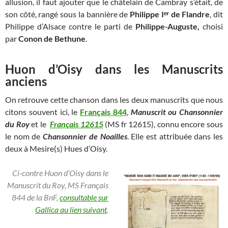
allusion, il faut ajouter que le châtelain de Cambray s’était, de
son côté, rangé sous la bannière de
Philippe Iᵉʳ de Flandre
, dit
Philippe d’Alsace contre le parti de
Philippe-Auguste,
choisi
par
Conon de Bethune
.
Huon d’Oisy dans les Manuscrits
anciens
On retrouve cette chanson dans les deux manuscrits que nous
citons souvent ici, le
Français 844
,
Manuscrit ou Chansonnier
du Roy
et le
Français 12615
(MS fr 12615), connu encore sous
le nom de
Chansonnier de Noailles
. Elle est attribuée dans les
deux à Mesire(s) Hues d’Oisy.
Ci-contre Huon d’Oisy dans le
Manuscrit du Roy, MS Français
844 de la BnF,
consultable sur
Gallica au lien suivant
.