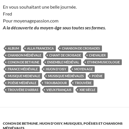
En vous souhaitant une belle journée.
Fred
Pour moyenagepassion.com
A la découverte du moyen-âge sous toutes ses formes.
ALBUM
ALLA FRANCESCA
CHANSON DE CROISADES
CHANSON MÉDIÉVALE
CHANT DE CROISADE
CHEVALIER
CONON DE BETHUNE
ENSEMBLE MÉDIÉVAL
ETHNOMUSICOLOGIE
FRANCE MÉDIÉVALE
HUON D'OISY
MOYEN AGE
MUSIQUE MEDIEVALE
MUSISQUE MÉDIÉVALES
POÉSIE
POÉSIE MÉDIÉVALE
TROUBADOUR
TROUVÈRE
TROUVÈRE D'ARRAS
VIEUX FRANÇAIS
XIIE SIÈCLE
CONON DE BETHUNE
,
HUON D'OISY
,
MUSIQUES, POÉSIES ET CHANSONS
MÉDIÉVALES