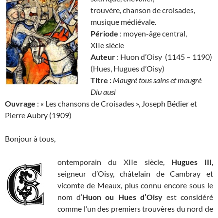
trouvère, chanson de croisades,
musique médiévale.
Période
: moyen-âge central,
XIIe siècle
Auteur
: Huon d’Oisy (1145 – 1190)
(Hues, Hugues d’Oisy)
Titre :
Maugré tous sains et maugré
Diu ausi
Ouvrage
: « Les chansons de Croisades », Joseph Bédier et
Pierre Aubry (1909)
Bonjour à tous,
ontemporain du XIIe siècle,
Hugues III
,
seigneur d’Oisy, châtelain de Cambray et
vicomte de Meaux, plus connu encore sous le
nom d’
Huon ou Hues d’Oisy
est considéré
comme l’un des premiers trouvères du nord de