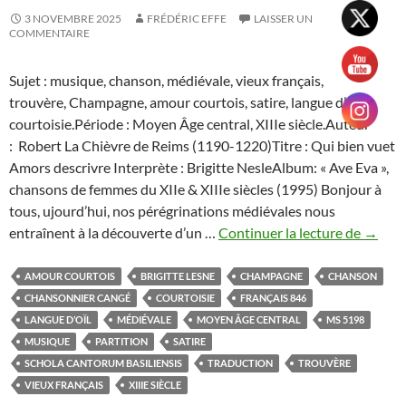
3 NOVEMBRE 2025
FRÉDÉRIC EFFE
LAISSER UN
COMMENTAIRE
Sujet : musique, chanson, médiévale, vieux français,
trouvère, Champagne, amour courtois, satire, langue d’oïl,
courtoisie.Période : Moyen Âge central, XIIIe siècle.Auteur
: Robert La Chièvre de Reims (1190-1220)Titre : Qui bien vuet
Amors descrivre Interprète : Brigitte NesleAlbum: « Ave Eva »,
chansons de femmes du XIIe & XIIIe siècles (1995) Bonjour à
tous, ujourd’hui, nos pérégrinations médiévales nous
l’Amou
entraînent à la découverte d’un …
Continuer la lecture de
→
à
double
AMOUR COURTOIS
BRIGITTE LESNE
CHAMPAGNE
CHANSON
tranch
CHANSONNIER CANGÉ
COURTOISIE
FRANÇAIS 846
du
LANGUE D’OÏL
MÉDIÉVALE
MOYEN ÂGE CENTRAL
MS 5198
trouvè
MUSIQUE
PARTITION
SATIRE
Robert
SCHOLA CANTORUM BASILIENSIS
TRADUCTION
TROUVÈRE
de
VIEUX FRANÇAIS
XIIIE SIÈCLE
Reims