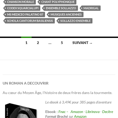
de
CHANSON MORALE
CHANT POLYPHONIQUE
Landini
CODEX SQUARCIALUPI
ENSEMBLE SOLLAZZO
MADRIGAL
pour
MS MEDICEO PALATINO 87
MUSIQUES ANCIENNES
Défendre
SCHOLA CANTORUM BASILIENSIS
SOLLAZZO ENSEMBLE
l’Art
Musical
Navigation
1
2
…
5
SUIVANT →
des
articles
UN ROMAN A DECOUVRIR
Au cœur du Moyen Âge, l'histoire de deux frères dans la tourmente.
Le ebook à 3,49€ pour 385 pages d'aventure
Ebook :
Fnac –
Amazon
-
Librinova
-
Decitre
Format Broché
sur
Amazon