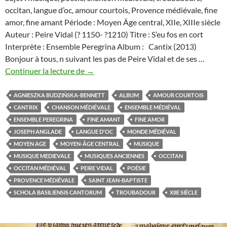
occitan, langue d’oc, amour courtois, Provence médiévale, fine
amor, fine amant Période : Moyen Âge central, XIIe, XIIIe siècle
Auteur : Peire Vidal (? 1150- ?1210) Titre : S’eu fos en cort
Interprète : Ensemble Peregrina Album : Cantix (2013)
Bonjour à tous, n suivant les pas de Peire Vidal et de ses …
« S’eu
Continuer la lecture de
→
fos
en
AGNIESZKA BUDZIŃSKA-BENNETT
ALBUM
AMOUR COURTOIS
cort »
CANTRIX
CHANSON MÉDIÉVALE
ENSEMBLE MÉDIÉVAL
la
ENSEMBLE PEREGRINA
FINE AMANT
FINE AMOR
chanson
JOSEPH ANGLADE
LANGUE D'OC
MONDE MÉDIÉVAL
médiévale
MOYEN AGE
MOYEN-ÂGE CENTRAL
MUSIQUE
d’un
MUSIQUE MEDIEVALE
MUSIQUES ANCIENNES
OCCITAN
fine
OCCITAN MÉDIÉVAL
PEIRE VIDAL
POÉSIE
amant
PROVENCE MÉDIÉVALE
SAINT JEAN-BAPTISTE
en
SCHOLA BASILIENSIS CANTORUM
TROUBADOUR
XIIE SIÈCLE
peine
par