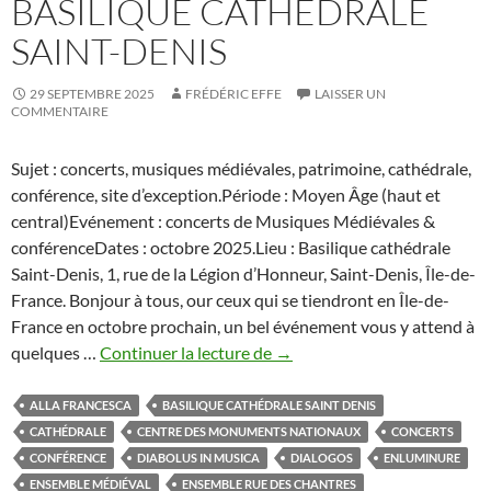
BASILIQUE CATHÉDRALE
SAINT-DENIS
29 SEPTEMBRE 2025
FRÉDÉRIC EFFE
LAISSER UN
COMMENTAIRE
Sujet : concerts, musiques médiévales, patrimoine, cathédrale,
conférence, site d’exception.Période : Moyen Âge (haut et
central)Evénement : concerts de Musiques Médiévales &
conférenceDates : octobre 2025.Lieu : Basilique cathédrale
Saint-Denis, 1, rue de la Légion d’Honneur, Saint-Denis, Île-de-
France. Bonjour à tous, our ceux qui se tiendront en Île-de-
France en octobre prochain, un bel événement vous y attend à
Concerts
quelques …
Continuer la lecture de
→
de
Musique
ALLA FRANCESCA
BASILIQUE CATHÉDRALE SAINT DENIS
Médiévale
CATHÉDRALE
CENTRE DES MONUMENTS NATIONAUX
CONCERTS
&
CONFÉRENCE
DIABOLUS IN MUSICA
DIALOGOS
ENLUMINURE
Conférences
ENSEMBLE MÉDIÉVAL
ENSEMBLE RUE DES CHANTRES