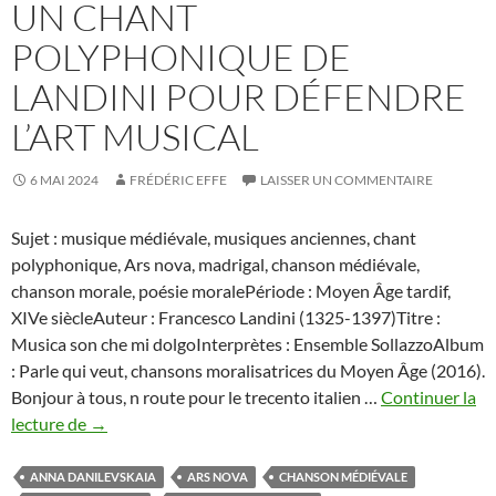
UN CHANT
POLYPHONIQUE DE
LANDINI POUR DÉFENDRE
L’ART MUSICAL
6 MAI 2024
FRÉDÉRIC EFFE
LAISSER UN COMMENTAIRE
Sujet : musique médiévale, musiques anciennes, chant
polyphonique, Ars nova, madrigal, chanson médiévale,
chanson morale, poésie moralePériode : Moyen Âge tardif,
XIVe siècleAuteur : Francesco Landini (1325-1397)Titre :
Musica son che mi dolgoInterprètes : Ensemble SollazzoAlbum
: Parle qui veut, chansons moralisatrices du Moyen Âge (2016).
Bonjour à tous, n route pour le trecento italien …
Continuer la
Un
lecture de
→
Chant
Polyphonique
ANNA DANILEVSKAIA
ARS NOVA
CHANSON MÉDIÉVALE