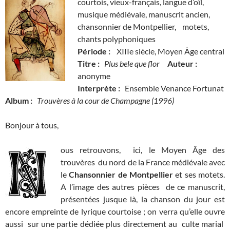
courtois, vieux-français, langue d’oïl,
musique médiévale, manuscrit ancien,
chansonnier de Montpellier, motets,
chants polyphoniques
Période :
XIIIe siècle, Moyen Âge central
Titre :
Plus bele que flor
Auteur :
anonyme
Interprète :
Ensemble Venance Fortunat
Album :
Trouvères à la cour de Champagne (1996)
Bonjour à tous,
ous retrouvons, ici, le Moyen Âge des
trouvères du nord de la France médiévale avec
le
Chansonnier de Montpellier
et ses motets.
A l’image des autres pièces de ce manuscrit,
présentées jusque là, la chanson du jour est
encore empreinte de lyrique courtoise ; on verra qu’elle ouvre
aussi sur une partie dédiée plus directement au culte marial