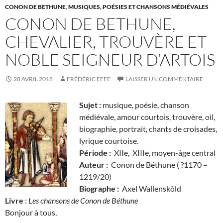
CONON DE BETHUNE
,
MUSIQUES, POÉSIES ET CHANSONS MÉDIÉVALES
CONON DE BETHUNE,
CHEVALIER, TROUVÈRE ET
NOBLE SEIGNEUR D’ARTOIS
28 AVRIL 2018
FRÉDÉRIC EFFE
LAISSER UN COMMENTAIRE
Sujet :
musique, poésie, chanson
médiévale, amour courtois, trouvère, oil,
biographie, portrait, chants de croisades,
lyrique courtoise.
Période :
XIIe, XIIIe, moyen-âge central
Auteur :
Conon de Béthune ( ?1170 –
1219/20)
Biographe :
Axel Wallenskôld
Livre
:
Les chansons de Conon de Béthune
Bonjour à tous,