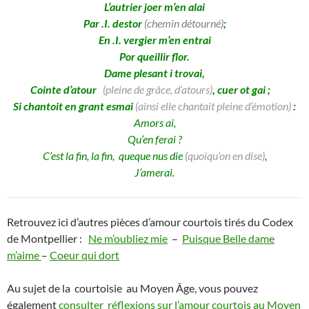
L’autrier joer m’en alai
Par .I. destor
(chemin détourné)
;
En .I. vergier m’en entrai
Por queillir flor.
Dame plesant i trovai,
Cointe d’atour
(pleine de gr
â
ce, d’atours
)
, cuer ot gai ;
Si chantoit en grant esmai
(ainsi elle chantait pleine d’émotion)
:
Amors ai,
Qu’en ferai ?
C’est la fin, la fin, queque nus die
(quoiqu’on en dise)
,
J’amerai.
Retrouvez ici d’autres pièces d’amour courtois tirés du Codex
de Montpellier :
Ne m’oubliez mie
–
Puisque Belle dame
m’aime
–
Coeur qui dort
Au sujet de la courtoisie au Moyen Âge, vous pouvez
également
consulter réflexions sur l’amour courtois au Moyen