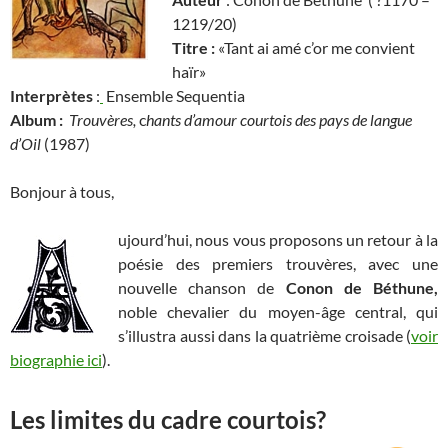
1219/20)
Titre :
«Tant ai amé c’or me convient
haïr»
Interprètes
:
Ensemble Sequentia
Album :
Trouvères,
c
hants d’amour courtois des pays de langue
d’Oil
(1987)
Bonjour à tous,
ujourd’hui, nous vous proposons un retour à la
poésie des premiers trouvères, avec une
nouvelle chanson de
Conon de Béthune,
noble chevalier du moyen-âge central, qui
s’illustra aussi dans la quatrième croisade (
voir
biographie ici
).
Les limites du cadre courtois?