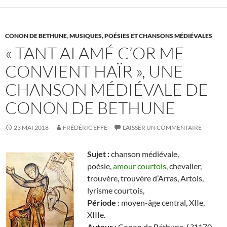
CONON DE BETHUNE
,
MUSIQUES, POÉSIES ET CHANSONS MÉDIÉVALES
« TANT AI AMÉ C’OR ME
CONVIENT HAÏR », UNE
CHANSON MÉDIÉVALE DE
CONON DE BETHUNE
23 MAI 2018
FRÉDÉRIC EFFE
LAISSER UN COMMENTAIRE
Sujet :
chanson médiévale,
poésie,
amour courtois
, chevalier,
trouvère, trouvère d’Arras, Artois,
lyrisme courtois,
Période
: moyen-âge central, XIIe,
XIIIe.
Auteur
: Conon de Béthune ( ?1170 –