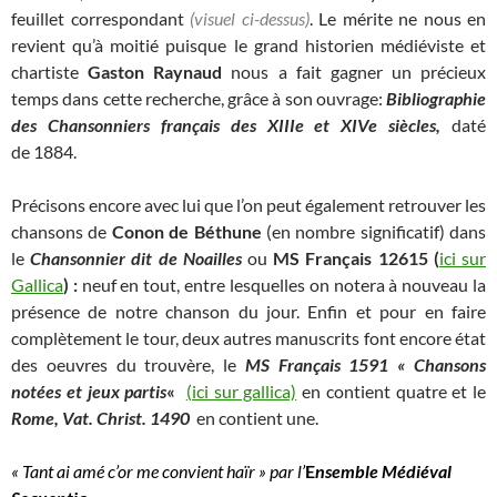
feuillet correspondant
(visuel ci-dessus)
. Le mérite ne nous en
revient qu’à moitié puisque le grand historien médiéviste et
chartiste
Gaston Raynaud
nous a fait gagner un précieux
temps dans cette recherche, grâce à son ouvrage:
Bibliographie
des Chansonniers français des XIIIe et XIVe siècles,
daté
de 1884.
Précisons encore avec lui que l’on peut également retrouver les
chansons de
Conon de Béthune
(en nombre significatif) dans
le
Chansonnier dit de Noailles
ou
MS Français 12615 (
ici sur
Gallica
) :
neuf en tout, entre lesquelles on notera à nouveau la
présence de notre chanson du jour. Enfin et pour en faire
complètement le tour, deux autres manuscrits font encore état
des oeuvres du trouvère, le
MS Français 1591 « Chansons
notées et jeux partis
«
(ici sur gallica)
en contient quatre et le
Rome, Vat. Christ. 1490
en contient une.
« Tant ai amé c’or me convient haïr » par l’
E
nsemble Médiéval