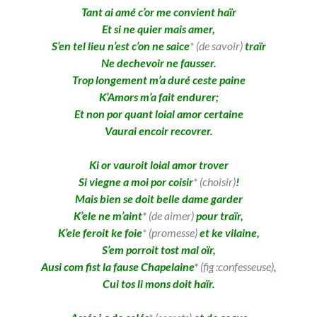
Tant ai amé c’or me convient haïr
Et si ne quier mais amer,
S’en tel lieu n’est c’on ne saice
* (de savoir)
traïr
Ne dechevoir ne fausser.
Trop longement m’a duré ceste paine
K’Amors m’a fait endurer;
Et non por quant loial amor certaine
Vaurai encoir recovrer.
Ki or vauroit loial amor trover
Si viegne a moi por coisir
* (choisir)
!
Mais bien se doit belle dame garder
K’ele ne m’aint
*
(de aimer)
pour traïr,
K’ele feroit ke foie
* (promesse)
et ke vilaine,
S’em porroit tost mal oïr,
Ausi com fist la fause Chapelaine
*
(fig :confesseuse)
,
Cui tos li mons doit haïr.