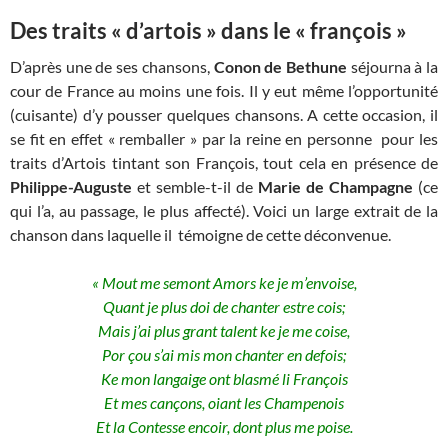
Des traits « d’artois » dans le « françois »
D’après une de ses chansons,
Conon de Bethune
séjourna à la
cour de France au moins une fois. Il y eut même l’opportunité
(cuisante) d’y pousser quelques chansons. A cette occasion, il
se fit en effet « remballer » par la reine en personne pour les
traits d’Artois tintant son François, tout cela en présence de
Philippe-Auguste
et semble-t-il de
Marie de Champagne
(ce
qui l’a, au passage, le plus affecté). Voici un large extrait de la
chanson dans laquelle il témoigne de cette déconvenue.
« Mout me semont Amors ke je m’envoise,
Quant je plus doi de chanter estre cois;
Mais j’ai plus grant talent ke je me coise,
Por çou s’ai mis mon chanter en defois;
Ke mon langaige ont blasmé li François
Et mes cançons, oiant les Champenois
Et la Contesse encoir, dont plus me poise.