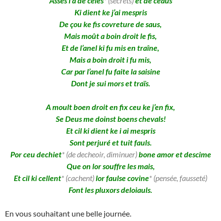
Assés i a de celés
* (secrets)
et de ceaus
Ki dient ke j’ai mespris
De çou ke fis covreture de saus,
Mais moût a boin droit le fis,
Et de l’anel ki fu mis en traîne,
Mais a boin droit i fu mis,
Car par l’anel fu faite la saisine
Dont je sui mors et traïs.
A moult boen droit en fix ceu ke j’en fix,
Se Deus me doinst boens chevals!
Et cil ki dient ke i ai mespris
Sont perjuré et tuit fauls.
Por ceu dechiet
* (
de decheoir, diminuer)
bone amor et descime
Que on lor souffre les mais,
Et cil ki cellent
* (cachent)
lor faulse covine
* (pensée, fausseté)
Font les pluxors deloiauls.
En vous souhaitant une belle journée.