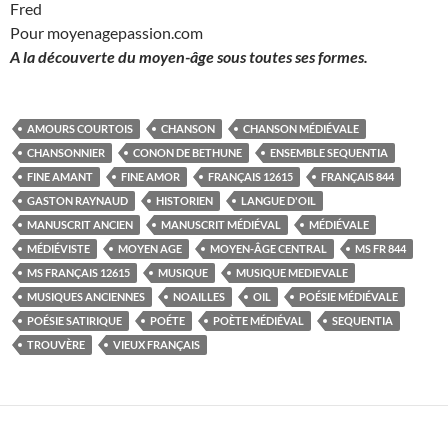
Fred
Pour moyenagepassion.com
A la découverte du moyen-âge sous toutes ses formes.
AMOURS COURTOIS
CHANSON
CHANSON MÉDIÉVALE
CHANSONNIER
CONON DE BETHUNE
ENSEMBLE SEQUENTIA
FINE AMANT
FINE AMOR
FRANÇAIS 12615
FRANÇAIS 844
GASTON RAYNAUD
HISTORIEN
LANGUE D'OIL
MANUSCRIT ANCIEN
MANUSCRIT MÉDIÉVAL
MÉDIÉVALE
MÉDIÉVISTE
MOYEN AGE
MOYEN-ÂGE CENTRAL
MS FR 844
MS FRANÇAIS 12615
MUSIQUE
MUSIQUE MEDIEVALE
MUSIQUES ANCIENNES
NOAILLES
OIL
POÉSIE MÉDIÉVALE
POÉSIE SATIRIQUE
POÉTE
POÈTE MÉDIÉVAL
SEQUENTIA
TROUVÈRE
VIEUX FRANÇAIS