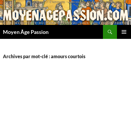
Aller
au
contenu
Recherche
Moyen Âge Passion
MENU
PRINCI
Archives par mot-clé : amours courtois