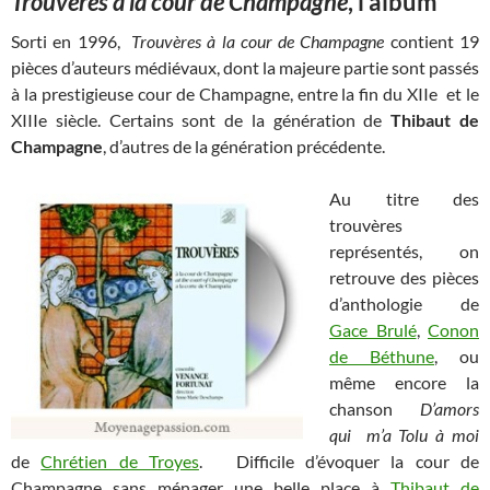
Trouvères à la cour de Champagne
, l’album
Sorti en 1996,
Trouvères à la cour de Champagne
contient 19
pièces d’auteurs médiévaux, dont la majeure partie sont passés
à la prestigieuse cour de Champagne, entre la fin du XIIe et le
XIIIe siècle. Certains sont de la génération de
Thibaut de
Champagne
, d’autres de la génération précédente.
Au titre des
trouvères
représentés, on
retrouve des pièces
d’anthologie de
Gace Brulé
,
Conon
de Béthune
, ou
même encore la
chanson
D’amors
qui m’a Tolu à moi
de
Chrétien de Troyes
. Difficile d’évoquer la cour de
Champagne sans ménager une belle place à
Thibaut de