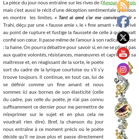
La pièce du jour nous entraîne sur les rives de l’
Amour courtois
mais c’est aussi le récit d’une déception sentimentale qui nous
en montre les limites.
« Tant ai amé c’or me convient haïr »
Trahi, déçu par une « fausse amie », le « fine amant » est arrivé
au point de rupture et fustige la fausseté de celle à qui il avait
confié son cœur. Il passe même de l’amour à son radical opposé
: la haine. On pourra débattre pour savoir si, en ne se pliant pas
aux quatre volontés, résistances, manœuvres et caprices de sa
maîtresse et, en réagissant de la sorte, le poète
sort du cadre de la lyrique courtoise ou s’il s’y
trouve toujours. Il continue, en tout cas, lui de
se définir comme un fine amant et nous
sommes ici aux bornes de son élasticité (celle
du cadre, pas celle du poète, je n’ai pas connu
suffisamment ce dernier pour me permettre de
m’exprimer sur le sujet et en plus cela ne
voudrait rien dire). Bref, la chanson du jour
nous entraîne à ce moment précis où le poète
décide qu’il ne joue plus et passe directement