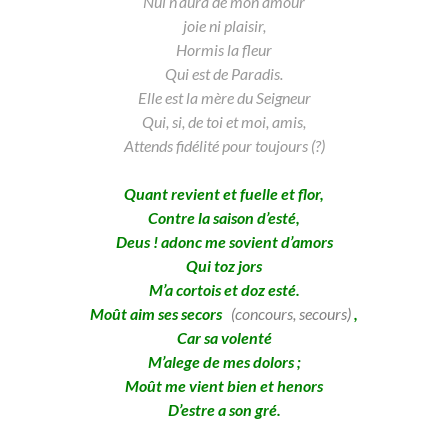
Nul n’aura de mon amour
joie ni plaisir,
Hormis la fleur
Qui est de Paradis.
Elle est la mère du Seigneur
Qui, si, de toi et moi, amis,
Attends fidélité pour toujours (?)
Quant revient et fuelle et flor,
Contre la saison d’esté,
Deus ! adonc me sovient d’amors
Qui toz jors
M’a cortois et doz esté.
Moût aim ses secors
(concours, secours)
,
Car sa volenté
M’alege de mes dolors ;
Moût me vient bien et henors
D’estre a son gré.