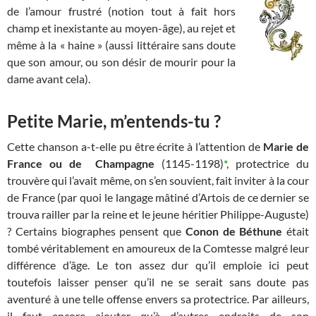
de l’amour frustré (notion tout à fait hors
champ et inexistante au moyen-âge), au rejet et
même à la « haine » (aussi littéraire sans doute
que son amour, ou son désir de mourir pour la
dame avant cela).
Petite Marie, m’entends-tu ?
Cette chanson a-t-elle pu être écrite à l’attention de
Marie de
France ou de
Champagne
(1145-1198)
*
, protectrice du
trouvère qui l’avait même, on s’en souvient, fait inviter à la cour
de France (par quoi le langage mâtiné d’Artois de ce dernier se
trouva railler par la reine et le jeune héritier Philippe-Auguste)
? Certains biographes pensent que
Conon de Béthune
était
tombé véritablement en amoureux de la Comtesse malgré leur
différence d’âge. Le ton assez dur qu’il emploie ici peut
toutefois laisser penser qu’il ne se serait sans doute pas
aventuré à une telle offense envers sa protectrice. Par ailleurs,
il faut encore ajouter qu’à d’autres endroits de son