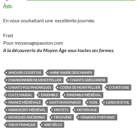
Âge
.
En vous souhaitant une excellente journée.
Fred
Pour moyenagepassion.com
A la découverte du Moyen Âge sous toutes ses formes.
AMOURS COURTOIS
ANNE-MARIE DESCHAMPS
CHANSONNIER DE MONTPELLIER
CHANTS GRÉGORIENS
CHANTS POLYPHONIQUES
CODEX DE MONTPELLIER
COURTOISIE
CULTE MARIAL
ENSEMBLE
ENSEMBLE MÉDIÉVAL
FRANCE MÉDIÉVALE
GASTON RAYNAUD
H196
LANGUE D'OIL
MANUSCRIT MÉDIÉVAL
MOTETS
MOYEN AGE
MUSIQUES ANCIENNES
TROUVÈRE
VENANCE FORTUNAT
VIEUX FRANÇAIS
XIIIE SIÈCLE