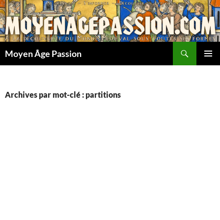
Aller
au
contenu
Recherche
Moyen Âge Passion
MENU
PRINCI
Archives par mot-clé : partitions