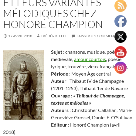
ET LEURS VARIANTES
MÉLODIQUES CHEZ
HONORÉ CHAMPION
17 AVRIL 2018
FRÉDÉRIC EFFE
LAISSER UN COMMENTAIRE
Sujet :
chansons, musique, poésie
médiévale,
amour courtois
, poésie
lyrique, trouvère, vieux français. livre,
Période
: Moyen Âge central
Auteur
: Thibaut IV de Champagne
(1201-1253), Thibaut 1er de Navarre
Ouvrage :
« Thibaut de Champagne,
textes et mélodies »
Auteurs
: Christopher Callahan, Marie-
Geneviève Grossel, Daniel E. O’Sullivan
Editeur
: Honoré Champion (avril
2018)