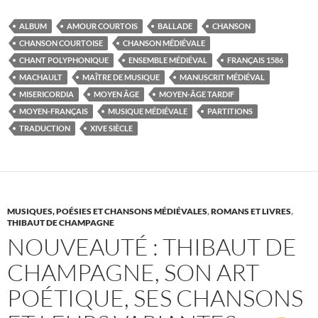
ALBUM
AMOUR COURTOIS
BALLADE
CHANSON
CHANSON COURTOISE
CHANSON MÉDIÉVALE
CHANT POLYPHONIQUE
ENSEMBLE MÉDIÉVAL
FRANÇAIS 1586
MACHAULT
MAÎTRE DE MUSIQUE
MANUSCRIT MÉDIÉVAL
MISERICORDIA
MOYEN ÂGE
MOYEN-ÂGE TARDIF
MOYEN-FRANÇAIS
MUSIQUE MÉDIÉVALE
PARTITIONS
TRADUCTION
XIVE SIÈCLE
MUSIQUES, POÉSIES ET CHANSONS MÉDIÉVALES
,
ROMANS ET LIVRES
,
THIBAUT DE CHAMPAGNE
NOUVEAUTÉ : THIBAUT DE
CHAMPAGNE, SON ART
POÉTIQUE, SES CHANSONS