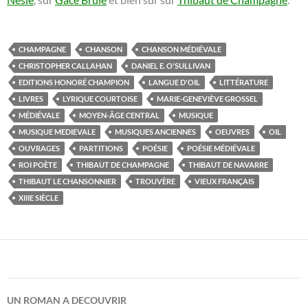
CHAMPAGNE
CHANSON
CHANSON MÉDIÉVALE
CHRISTOPHER CALLAHAN
DANIEL E. O'SULLIVAN
EDITIONS HONORÉ CHAMPION
LANGUE D'OIL
LITTÉRATURE
LIVRES
LYRIQUE COURTOISE
MARIE-GENEVIÈVE GROSSEL
MÉDIÉVALE
MOYEN-ÂGE CENTRAL
MUSIQUE
MUSIQUE MEDIEVALE
MUSIQUES ANCIENNES
OEUVRES
OIL
OUVRAGES
PARTITIONS
POÉSIE
POÉSIE MÉDIÉVALE
ROI POÈTE
THIBAUT DE CHAMPAGNE
THIBAUT DE NAVARRE
THIBAUT LE CHANSONNIER
TROUVÈRE
VIEUX FRANÇAIS
XIIIE SIÈCLE
UN ROMAN A DECOUVRIR