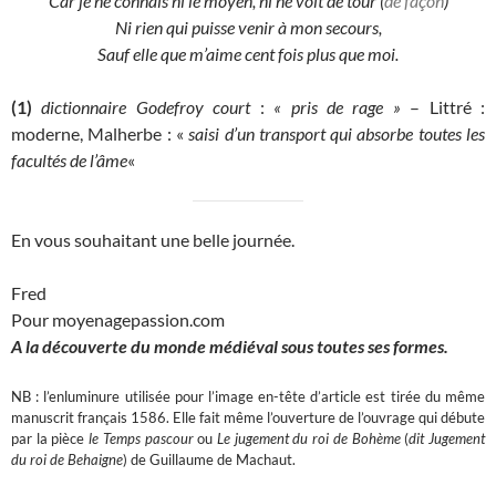
Car je ne connais ni le moyen, ni ne voit de tour (
de façon
)
Ni rien qui puisse venir à mon secours,
Sauf elle que m’aime cent fois plus que moi.
(1)
dictionnaire Godefroy court
:
« pris de rage »
– Littré :
moderne, Malherbe : «
saisi d’un transport qui absorbe toutes les
facultés de l’âme
«
En vous souhaitant une belle journée.
Fred
Pour moyenagepassion.com
A la découverte du monde médiéval sous toutes ses formes.
NB : l’enluminure utilisée pour l’image en-tête d’article est tirée du même
manuscrit français 1586. Elle fait même l’ouverture de l’ouvrage qui débute
par la pièce
le Temps pascour
ou
Le jugement du roi de Bohème
(
dit Jugement
du roi de Behaigne
) de Guillaume de Machaut.