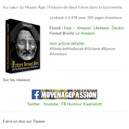
Au cœur du Moyen Âge, l'histoire de deux frères dans la tourmente.
Le ebook à 3,49€ pour 385 pages d'aventure
Ebook :
Fnac –
Amazon
-
Librinova
-
Decitre
Format Broché
sur
Amazon
Voir article détaillé
#MedecineMedievale #Alchimie #Roman
#Aventure
Sur les réseaux
Twitter
-
Youtube
-
FB Humour Kaamelott
Faire un don sur Tipeee